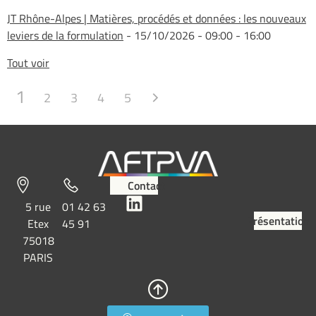
JT Rhône-Alpes | Matières, procédés et données : les nouveaux
leviers de la formulation
- 15/10/2026 - 09:00 - 16:00
Tout voir
1
2
3
4
5
Contact
5 rue
01 42 63
Présentation
Etex
45 91
75018
PARIS