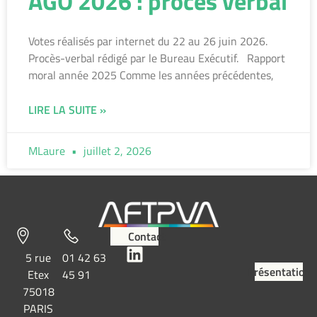
AGO 2026 : procès verbal
Votes réalisés par internet du 22 au 26 juin 2026.
Procès-verbal rédigé par le Bureau Exécutif. Rapport
moral année 2025 Comme les années précédentes,
LIRE LA SUITE »
MLaure
juillet 2, 2026
Contact
5 rue
01 42 63
Présentation
Etex
45 91
75018
PARIS