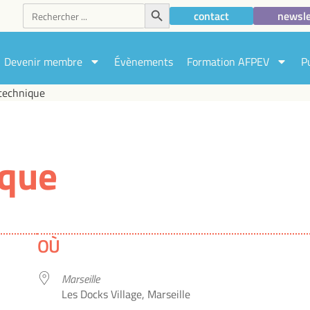
Search Button
Search
contact
newsle
for:
Devenir membre
Évènements
Formation AFPEV
P
technique
ique
OÙ
Marseille
Les Docks Village, Marseille