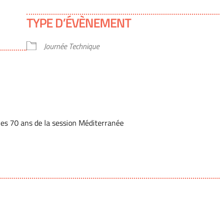
TYPE D’ÉVÈNEMENT
oogle
iCalendar
Office 365
Journée Technique
 les 70 ans de la session Méditerranée