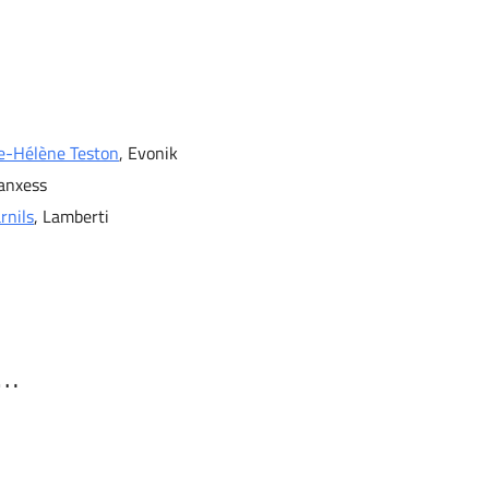
e-Hélène Teston
, Evonik
Lanxess
rnils
, Lamberti
u…