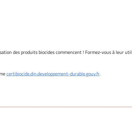
oogle
iCalendar
Office 365
ilisation des produits biocides commencent ! Formez-vous
à leur uti
orme
certibiocide.din.developpement-durable.gouv.fr
.