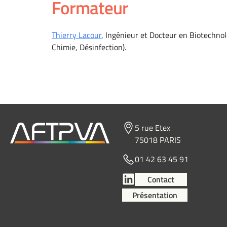
Formateur
Thierry Lacour
, Ingénieur et Docteur en Biotechnol
Chimie, Désinfection).
5 rue Etex
75018 PARIS
01 42 63 45 91
Contact
Présentation