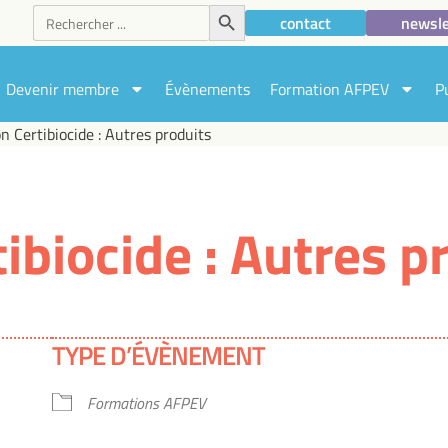
Search Button
Search
contact
newsle
for:
Devenir membre
Évènements
Formation AFPEV
P
n Certibiocide : Autres produits
ibiocide : Autres p
TYPE D’ÉVÈNEMENT
Formations AFPEV