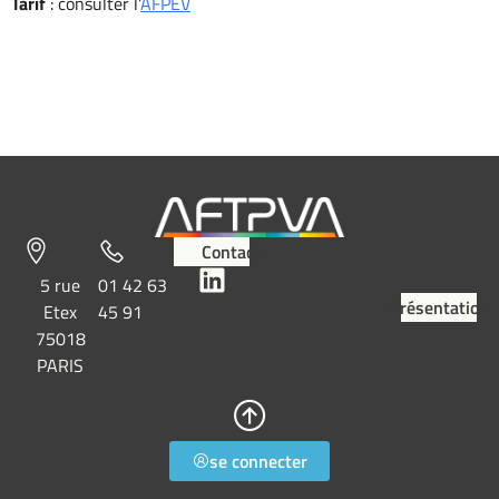
Tarif
: consulter l’
AFPEV
Contact
5 rue
01 42 63
Présentation
Etex
45 91
75018
PARIS
se connecter