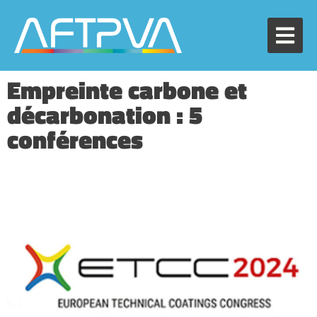
Empreinte carbone et
décarbonation : 5
conférences