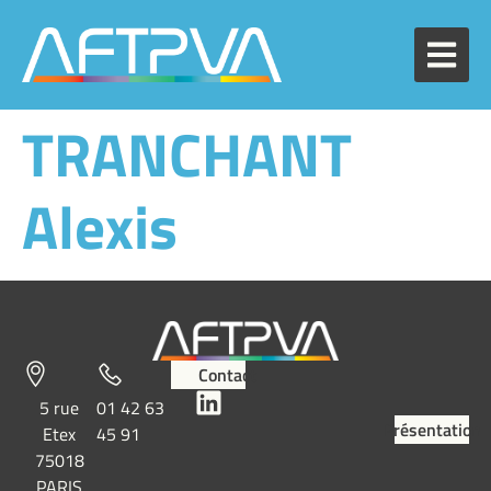
TRANCHANT
Alexis
Contact
5 rue
01 42 63
Présentation
Etex
45 91
75018
PARIS