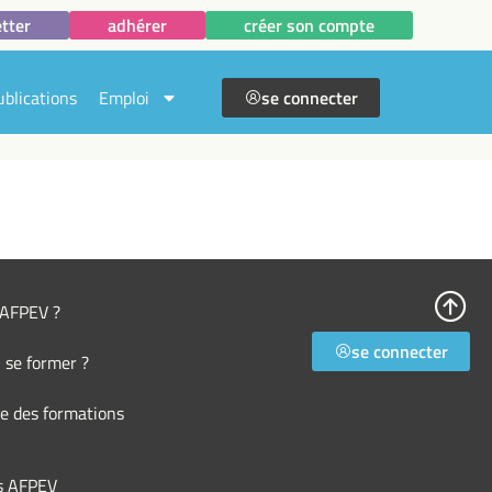
tter
adhérer
créer son compte
ublications
Emploi
se connecter
l’AFPEV ?
se connecter
 se former ?
e des formations
s AFPEV