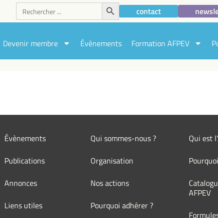
Search Button
Search
contact
newsle
for:
Devenir membre
Évènements
Formation AFPEV
P
Évènements
Qui sommes-nous ?
Qui est 
Publications
Organisation
Pourquoi
Annonces
Nos actions
Catalogu
AFPEV
Liens utiles
Pourquoi adhérer ?
Formule