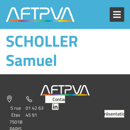
SCHOLLER
Samuel
Contact
5 rue
01 42 63
Présentation
Etex
45 91
75018
PARIS