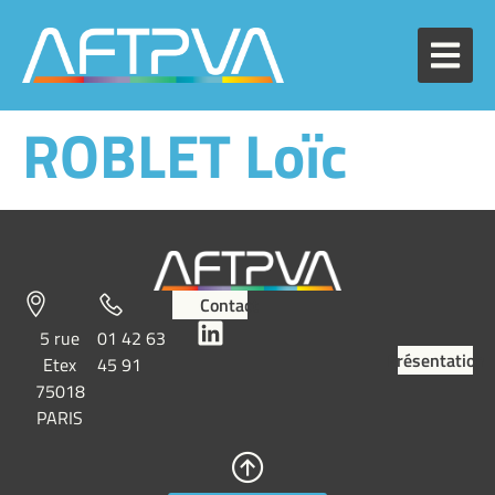
ROBLET Loïc
Contact
5 rue
01 42 63
Présentation
Etex
45 91
75018
PARIS