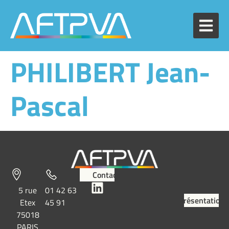
PHILIBERT Jean-
Pascal
Contact
5 rue
01 42 63
Présentation
Etex
45 91
75018
PARIS