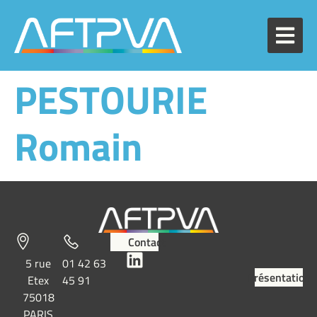
PESTOURIE
Romain
Contact
5 rue
01 42 63
Présentation
Etex
45 91
75018
PARIS