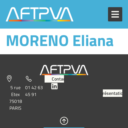
MORENO Eliana
Contact
5 rue
01 42 63
Présentation
Etex
45 91
75018
PARIS