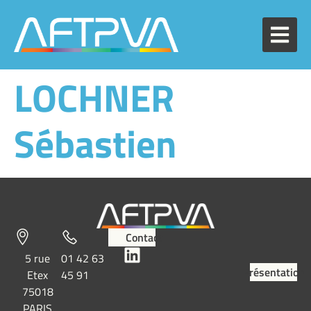
LOCHNER
Sébastien
Contact
5 rue
01 42 63
Présentation
Etex
45 91
75018
PARIS