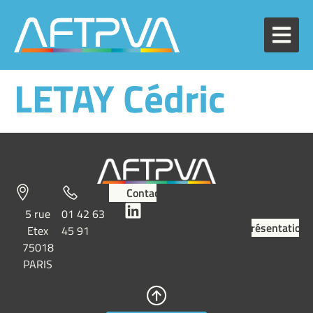
LETAY Cédric
Contact
5 rue
01 42 63
Présentation
Etex
45 91
75018
PARIS