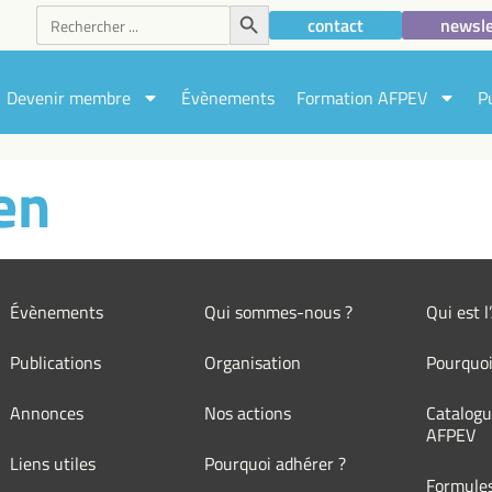
Search Button
Search
contact
newsle
for:
Devenir membre
Évènements
Formation AFPEV
P
en
Évènements
Qui sommes-nous ?
Qui est 
Publications
Organisation
Pourquoi
Annonces
Nos actions
Catalogu
AFPEV
Liens utiles
Pourquoi adhérer ?
Formule