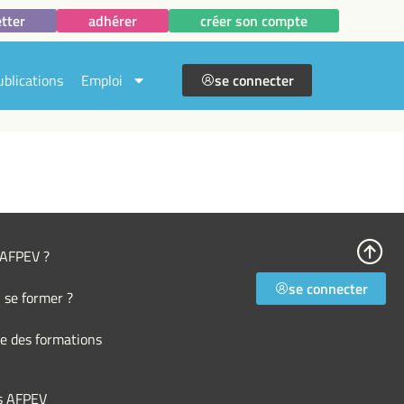
tter
adhérer
créer son compte
ublications
Emploi
se connecter
l’AFPEV ?
se connecter
 se former ?
e des formations
s AFPEV