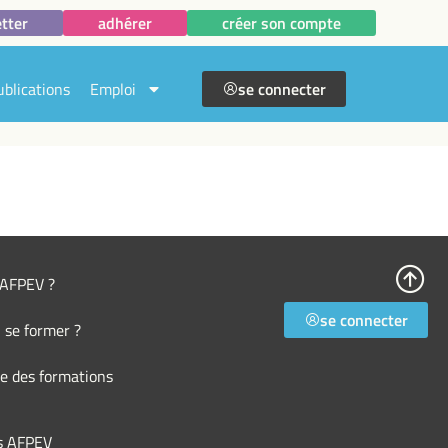
tter
adhérer
créer son compte
ublications
Emploi
se connecter
l’AFPEV ?
se connecter
 se former ?
e des formations
s AFPEV