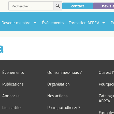
Search Button
Search
contact
newsle
for:
Devenir membre
Évènements
Formation AFPEV
P
a
Évènements
Qui sommes-nous ?
Qui est 
Publications
Organisation
Pourquoi
Annonces
Nos actions
Catalogu
AFPEV
Liens utiles
Pourquoi adhérer ?
Formule