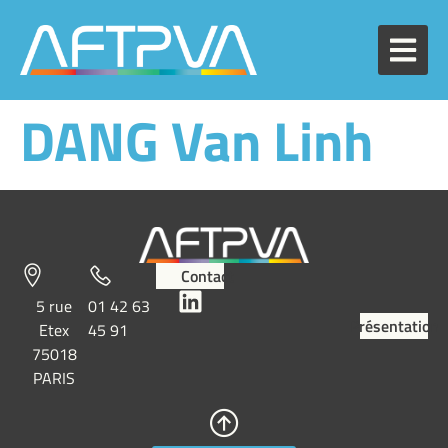
DANG Van Linh
Contact
5 rue
01 42 63
Présentation
Etex
45 91
75018
PARIS