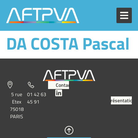
DA COSTA Pascal
Contact
5 rue
01 42 63
Présentation
Etex
45 91
75018
PARIS