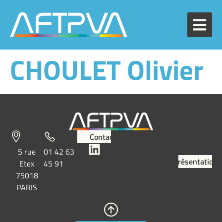
CHOULET Olivier
Contact
5 rue
01 42 63
Présentation
Etex
45 91
75018
PARIS