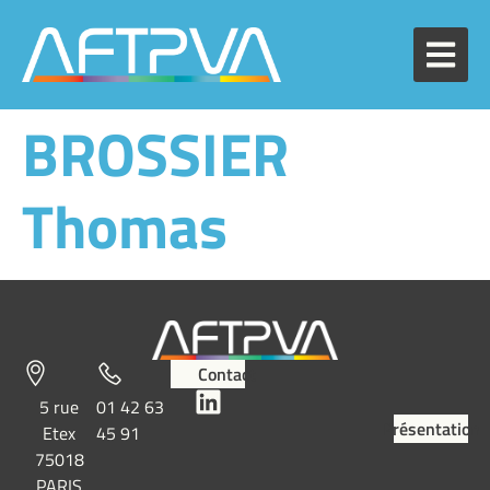
BROSSIER
Thomas
Contact
5 rue
01 42 63
Présentation
Etex
45 91
75018
PARIS