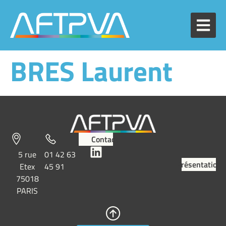
BRES Laurent
Contact
5 rue
01 42 63
Présentation
Etex
45 91
75018
PARIS